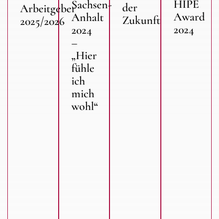
HIPE
Sachsen-
der
Arbeitgeber
Award
Anhalt
Zukunft
2025/2026
2024
2024
–
„Hier
fühle
ich
mich
wohl“