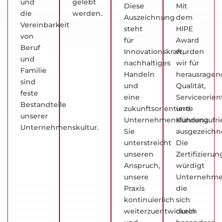
und
gelebt
Diese
Mit
die
werden.
Auszeichnung
dem
Vereinbarkeit
steht
HIPE
von
für
Award
Beruf
Innovationskraft,
wurden
und
nachhaltiges
wir für
Familie
Handeln
herausragen
sind
und
Qualität,
feste
eine
Serviceorien
Bestandteile
zukunftsorientierte
und
unserer
Unternehmensführung.
Kundenzufri
Unternehmenskultur.
Sie
ausgezeichne
unterstreicht
Die
unseren
Zertifizierun
Anspruch,
würdigt
unsere
Unternehme
Praxis
die
kontinuierlich
sich
weiterzuentwickeln
durch