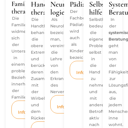
Familien­
Hand­
Neuro­
Pädiatrie
Selbst­
System
therapie
therapie
logie
hilfe
Berat
Der
Fachbereich
Die
Die
Als
Selbsthilfe
In
Pädiatrie
Familientherapie
Handtherapie
Neurologie
bedeutet,
der
wird
widmet
behandelt
bezeichnet
die
systemis
auch
sich
die
man,
eigenen
Beratun
als
der
obere
vereinfacht,
Probleme
geht
Kinderheilkunde
Unterstützung
Extremität
die
selbst
man
bezeichnet.
in
und
Lehre
in
von
einem
berücksichtigt
von
die
der
Weitere
problematischen
deren
den
Hand
Fähigkei
Informationen
Beziehungsgefüge
Zusammenhang
Erkrankungen
zu
zur
innerhalb
mit
des
nehmen
Lösungsf
der
der
Nervensystems.
und
aus,
Familie.
Wirbelsäule
mit
die
Weitere
und
anderen
jedem
Informationen
Weitere
dem
Betroffenen
Mensche
Informationen
Rücken.
aktiv
inne
nach
wohnt.
Weitere