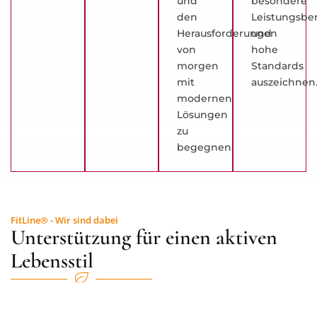
und
besondere
den
Leistungsber
Herausforderungen
und
von
hohe
morgen
Standards
mit
auszeichnen
modernen
Lösungen
zu
begegnen.
FitLine® - Wir sind dabei
Unterstützung für einen aktiven
Lebensstil
Neben unseren
ergotherapeutischen