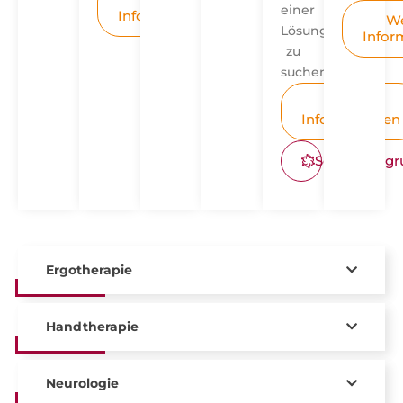
einer
Informationen
We
Lösung
Infor
zu
suchen.
Weitere
Informationen
Selbsthilfeg
Ergotherapie
Handtherapie
Neurologie