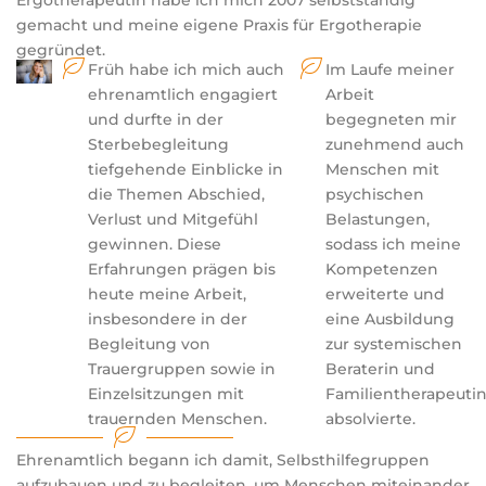
Ergotherapeutin habe ich mich 2007 selbstständig
gemacht und meine eigene Praxis für Ergotherapie
gegründet.
Früh habe ich mich auch
Im Laufe meiner
ehrenamtlich engagiert
Arbeit
und durfte in der
begegneten mir
Sterbebegleitung
zunehmend auch
tiefgehende Einblicke in
Menschen mit
die Themen Abschied,
psychischen
Verlust und Mitgefühl
Belastungen,
gewinnen. Diese
sodass ich meine
Erfahrungen prägen bis
Kompetenzen
heute meine Arbeit,
erweiterte und
insbesondere in der
eine Ausbildung
Begleitung von
zur systemischen
Trauergruppen sowie in
Beraterin und
Einzelsitzungen mit
Familientherapeuti
trauernden Menschen.
absolvierte.
Ehrenamtlich begann ich damit, Selbsthilfegruppen
aufzubauen und zu begleiten, um Menschen miteinander