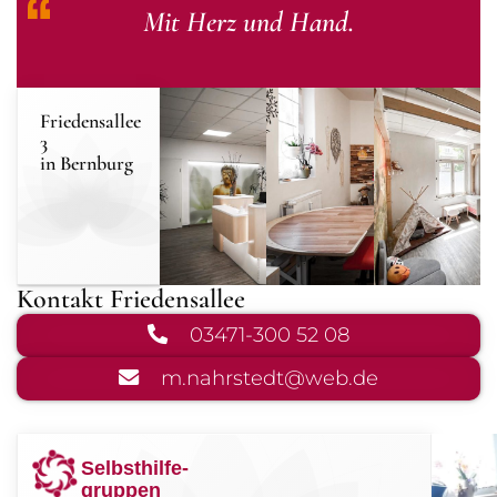
Mit Herz und Hand.
Friedensallee
3
in Bernburg
Kontakt Friedensallee
03471
-
300 52 08
m.nahrstedt
@
web
.de
Selbsthilfe-
gruppen