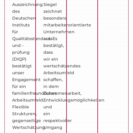
Auszeichnung
Siegel
des
zeichnet
Deutschen
besonders
Instituts
mitarbeiterorientierte
für
Unternehmen
Qualitätsstandards
aus. Es
und -
bestätigt,
prüfung
dass
(DIQP)
wir ein
bestätigt
wertschätzendes
unser
Arbeitsumfeld
Engagement
schaffen,
für ein
in dem
familienfreundliches
Zusammenarbeit,
Arbeitsumfeld.
Entwicklungsmöglichkeiten
Flexible
und
Strukturen,
ein
gegenseitige
respektvoller
Wertschätzung
Umgang